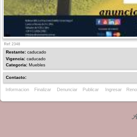
Ref: 2348
Restante:
caducado
Vigencia:
caducado
Categoria:
Muebles
Contacto:
Informacion
Finalizar
Denunciar
Publicar
Ingresar
Reno
An