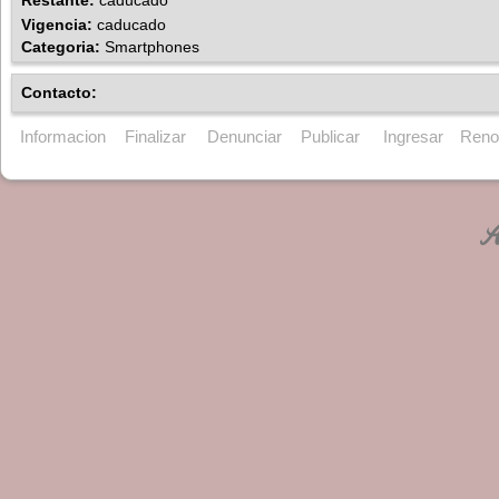
Restante:
caducado
Vigencia:
caducado
Categoria:
Smartphones
Contacto:
Informacion
Finalizar
Denunciar
Publicar
Ingresar
Reno
An