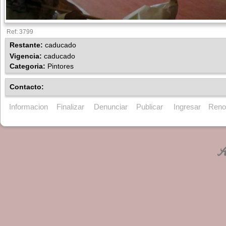
Ref: 3799
Restante:
caducado
Vigencia:
caducado
Categoria:
Pintores
Contacto:
Informacion
Finalizar
Denunciar
Publicar
Ingresar
Reno
An