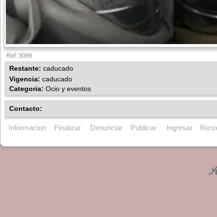
Ref: 3089
Restante:
caducado
Vigencia:
caducado
Categoria:
Ocio y eventos
Contacto:
Informacion
Finalizar
Denunciar
Publicar
Ingresar
Reno
An