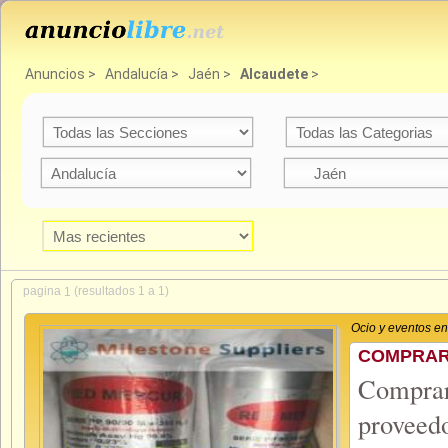
Anuncios
>
Andalucía
>
Jaén
>
Alcaudete
>
pagina
(resultados 1 a 1)
1
Ocio y eventos e
COMPRAR 
Compra
proveed