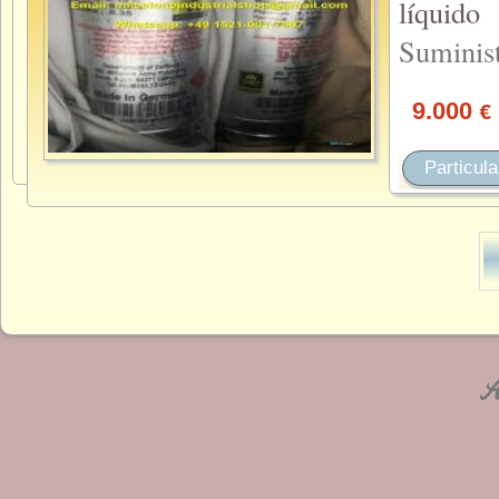
líqui
Suminis
9.000
€
Particula
An