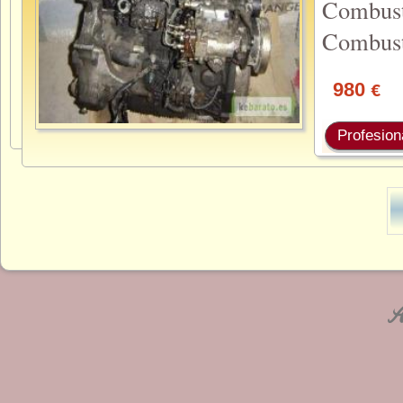
Combus
Combusti
980
€
Profesion
An