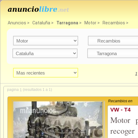
Anuncios
>
Cataluña
>
Tarragona
>
Motor
>
Recambios
>
1
pagina
(resultados 1 a 1)
1
Recambios en
VW - T4
Motor 
recoger