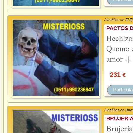
Albañiles en El Ej
PACTOS 
Hechiz
Quemo el
amor -|-
231
€
Particula
Albañiles en Hue
BRUJERIA
Brujerí