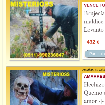
VENCE TU
Brujerí
maldice
Levanto
432
€
Particula
Albañiles en Cád
AMARRES 
Hechiz
Quemo el
amor -|-