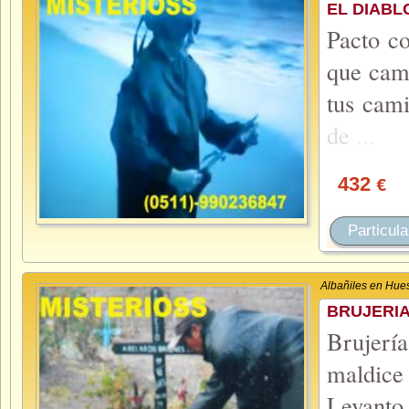
EL DIABL
Pacto co
que camb
tus cam
de
...
432
€
Particula
Albañiles en Hue
BRUJERI
Brujerí
maldice
Levanto