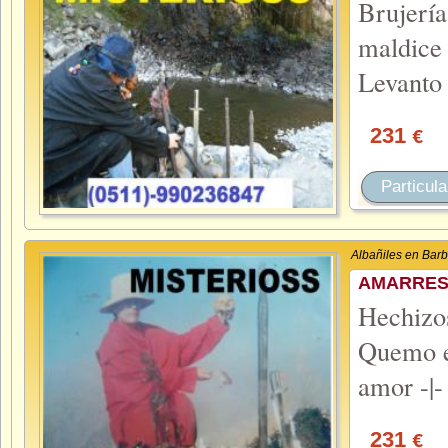
Brujerí
maldice
Levanto
231
€
Particula
Albañiles en Barb
AMARRES 
Hechiz
Quemo el
amor -|-
231
€