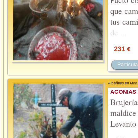
que camb
tus cam
de
...
231
€
Particula
Albañiles en Mon
AGONIAS 
Brujerí
maldice
Levanto