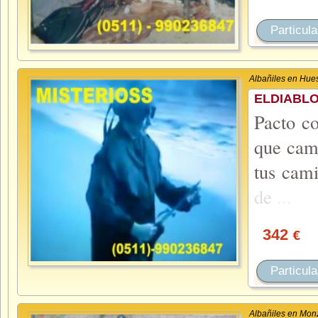
Particula
Albañiles en Hue
ELDIABLO
Pacto co
que camb
tus cam
de
...
342
€
Particula
Albañiles en Mon