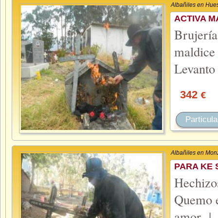
Albañiles en Hue
ACTIVA M
Brujerí
maldice
Levanto
342
€
Particula
Albañiles en Mon
PARA KE 
Hechiz
Quemo el
amor -|-