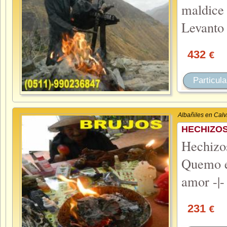
maldice
Levanto
432
€
Particula
Albañiles en Calv
HECHIZO
Hechiz
Quemo el
amor -|-
231
€