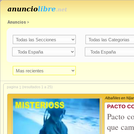
Anuncios
>
pagina
(resultados 1 a 25)
1
Albañiles en Níjar
PACTO CO
Pacto co
que camb