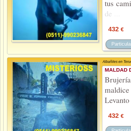
tus cam
de
...
432
€
Particula
Albañiles en Teru
MALDAD 
Brujerí
maldice
Levanto
432
€
Particula