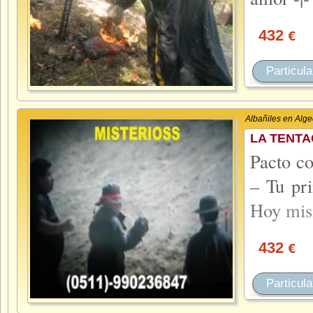
432
€
Particula
Albañiles en Alge
LA TENTA
Pacto co
– Tu pri
Hoy
mi
432
€
Particula