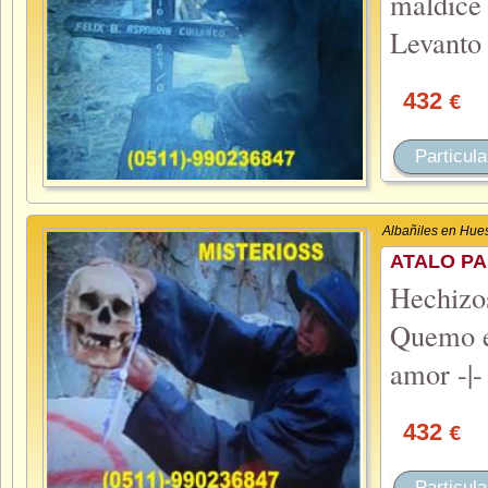
maldice
Levanto
432
€
Particula
Albañiles en Hue
ATALO PA
Hechiz
Quemo el
amor -|-
432
€
Particula