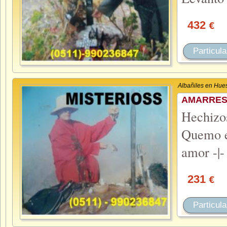
432
€
Particula
Albañiles en Hue
AMARRES 
Hechiz
Quemo el
amor -|-
231
€
Particula