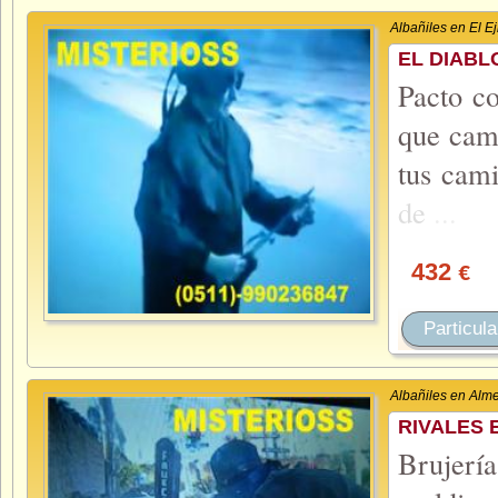
Albañiles en El Ej
EL DIABL
Pacto co
que camb
tus cam
de
...
432
€
Particula
Albañiles en Alme
RIVALES 
Brujerí