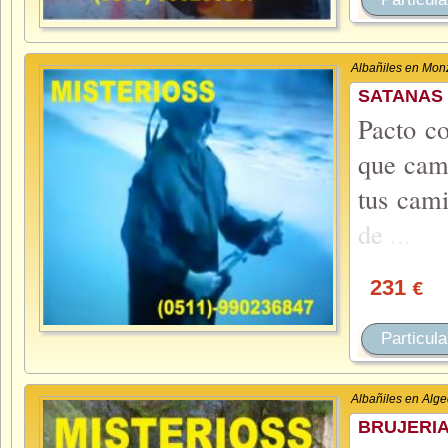
Albañiles en Mon
SATANAS 
Pacto co
que camb
tus cam
de
...
231
€
Particula
Albañiles en Alge
BRUJERIA