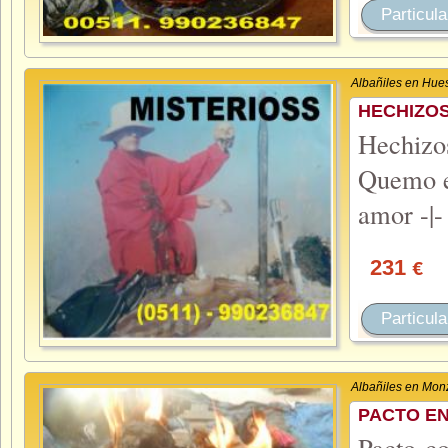
Particula
Albañiles en Hue
HECHIZO
Hechiz
Quemo el
amor -|-
231
€
Particula
Albañiles en Mon
PACTO EN
Pacto co