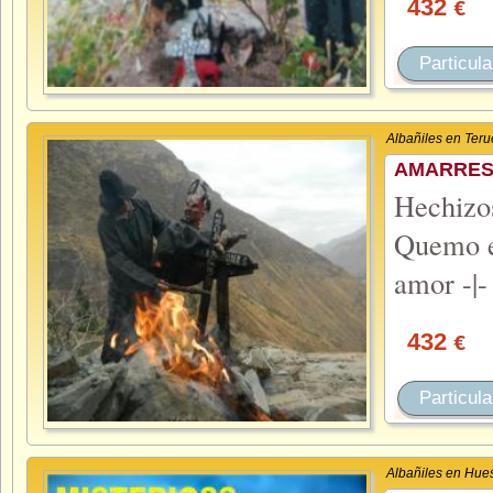
432
€
Particula
Albañiles en Teru
AMARRES 
Hechiz
Quemo el
amor -|-
432
€
Particula
Albañiles en Hue