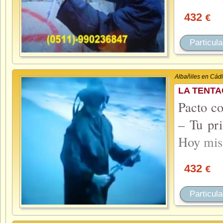
432
€
Particula
Albañiles en Cád
LA TENTA
Pacto co
– Tu pri
Hoy
mi
432
€
Particula