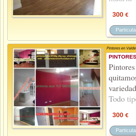
300
€
Particula
Pintores en Vald
PINTORES
Pintore
quitamo
variedad
Todo
ti
300
€
Particula