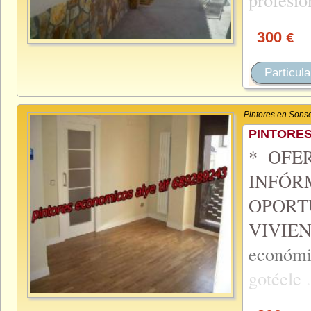
300
€
Particula
Pintores en Sons
PINTORES
* OFE
INFÓ
OPORT
VIVI
económ
gotéele
.