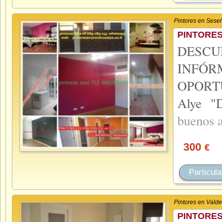
Pintores en Sese
PINTORES
DESCU
INFÓ
OPORTU
Alye "D
buenos
300
€
Particula
Pintores en Vald
PINTORES