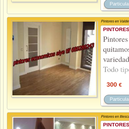
Particula
Pintores en Vald
PINTORES
Pintore
quitamo
variedad
Todo
ti
300
€
Particula
Pintores en Illesc
PINTORES