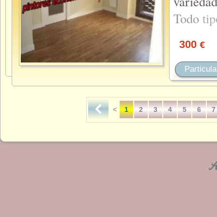
variedad
Todo
ti
300
€
Particula
<
1
2
3
4
5
6
7
An