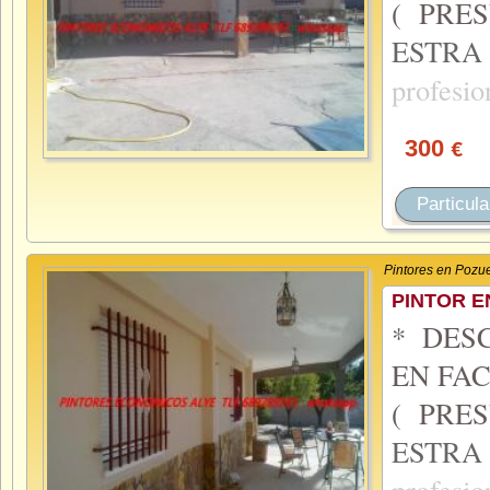
( PRE
ESTR
profesio
300
€
Particula
Pintores en Pozu
PINTOR E
* DES
EN FA
( PRE
ESTR
profesio